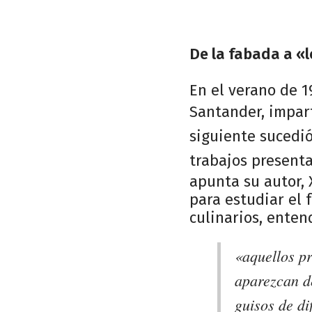
De la fabada a «l
En el verano de 1
Santander, impart
siguiente sucedió
trabajos present
apunta su autor, 
para estudiar el
culinarios, enten
«aquellos p
aparezcan de
guisos de di