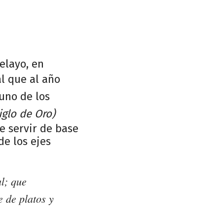
elayo, en
al que al año
 uno de los
iglo de Oro)
e servir de base
e los ejes
l; que
 de platos y