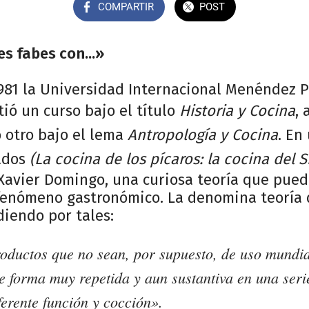
COMPARTIR
POST
es fabes con...»
981 la Universidad Internacional Menéndez P
ió un curso bajo el título
Historia y Cocina
, 
 otro bajo el lema
Antropología y Cocina
. En
ados
(La cocina de los pícaros: la cocina del S
Xavier Domingo, una curiosa teoría que pued
 fenómeno gastronómico. La denomina teoría d
diendo por tales:
roductos que no sean, por supuesto, de uso mundia
 forma muy repetida y aun sustantiva en una serie
ferente función y cocción».