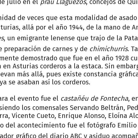
e julio en el
prau Llagüezos
, concejos de Qui
inidad de veces que esta modalidad de asado
turias, allá por el año 1944, de la mano de A
es
, un emigrante lenense que trajo de la Pat
de preparación de carnes y de
chimichurris
. T
mente demostrado que fue en el año 1928 cu
 en Asturias corderos a la estaca. Sin embar
levan más allá, pues existe constancia gráfic
ya se asaban así los corderos.
para el evento fue el
castañéu de Fontecha
, e
siendo los comensales Servando Beltrán, Ped
erra, Vicente Cueto, Enrique Alonso, Eloína A
o del acontecimiento fue el fotógrafo Emilio
rador gráfico del diario ABC y asiduo acompa