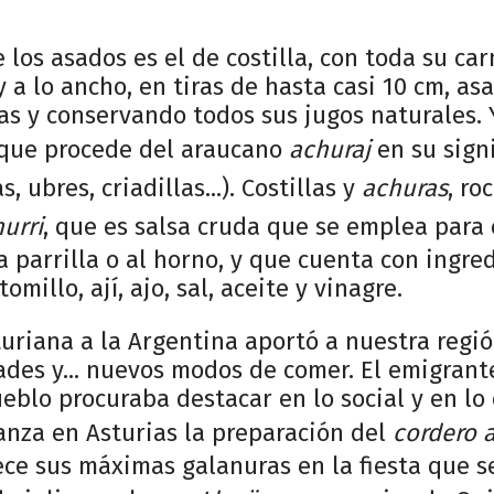
 los asados es el de costilla, con toda su car
 y a lo ancho, en tiras de hasta casi 10 cm, a
s y conservando todos sus jugos naturales. Y
 que procede del araucano
achuraj
en su sign
, ubres, criadillas...). Costillas y
achuras
, ro
urri
, que es salsa cruda que se emplea para
a parrilla o al horno, y que cuenta con ingre
omillo, ají, ajo, sal, aceite y vinagre.
uriana a la Argentina aportó a nuestra regió
ades y... nuevos modos de comer. El emigran
eblo procuraba destacar en lo social y en lo c
anza en Asturias la preparación del
cordero a
ece sus máximas galanuras en la fiesta que s