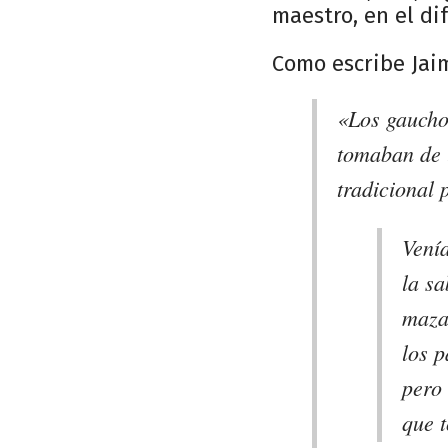
maestro, en el dif
Como escribe Jai
«Los gauchos
tomaban de l
tradicional 
Venía
la s
maza
los p
pero 
que 