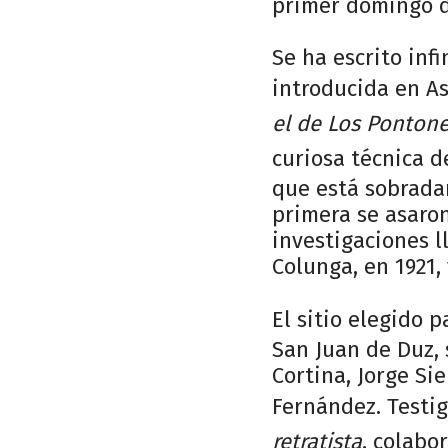
primer domingo d
Se ha escrito inf
introducida en As
el de Los Ponton
curiosa técnica 
que está sobrada
primera se asaron
investigaciones l
Colunga, en 1921, 
El sitio elegido 
San Juan de Duz, 
Cortina, Jorge Si
Fernández. Testig
retratista
, colabo