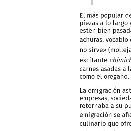
El más popular de
piezas a lo largo
estén bien pasada
achuras, vocablo
no sirve» (mollejas
excitante
chimich
carnes asadas a l
como el orégano, t
La emigración ast
empresas, socied
retornaba a su pu
emigración se afi
culinario que ofr