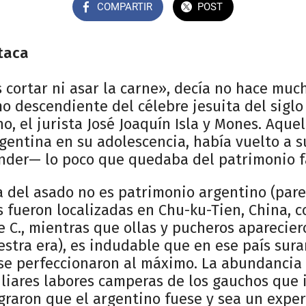
COMPARTIR
POST
staca
 cortar ni asar la carne», decía no hace muc
o descendiente del célebre jesuita del siglo X
ino, el jurista José Joaquín Isla y Mones. Aqu
gentina en su adolescencia, había vuelto a s
der— lo poco que quedaba del patrimonio fa
 del asado no es patrimonio argentino (pare
s fueron localizadas en Chu-ku-Tien, China, 
e C., mientras que ollas y pucheros aparecie
stra era), es indudable que en ese país sur
se perfeccionaron al máximo. La abundancia 
liares labores camperas de los gauchos que 
lograron que el argentino fuese y sea un exper