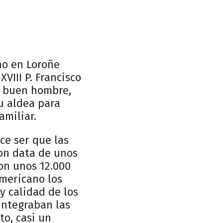
ho en Loroñe
VIII P. Francisco
el buen hombre,
u aldea para
miliar.
ce ser que las
con data de unos
ron unos 12.000
americano los
y calidad de los
integraban las
to, casi un