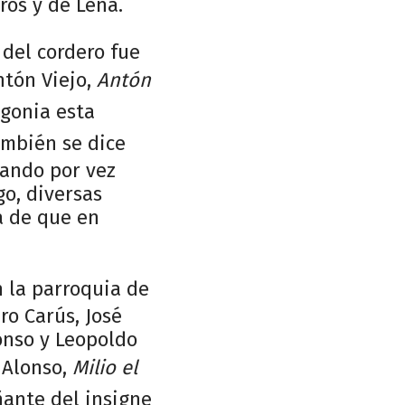
rós y de Lena.
 del cordero fue
ntón Viejo,
Antón
agonia esta
ambién se dice
ando por vez
go, diversas
a de que en
n la parroquia de
ro Carús, José
lonso y Leopoldo
 Alonso,
Milio el
ñante del insigne