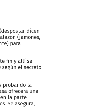
 (despostar dicen
salazón (jamones,
ente) para
 fin y allí se
 según el secreto
y probando la
asa ofrecerá una
en la parte
os. Se asegura,