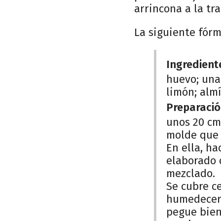
arrincona a la tra
La siguiente fór
Ingredient
huevo; una 
limón; almí
Preparació
unos 20 cm
molde que s
En ella, ha
elaborado c
mezclado.
Se cubre ce
humedecer 
pegue bien