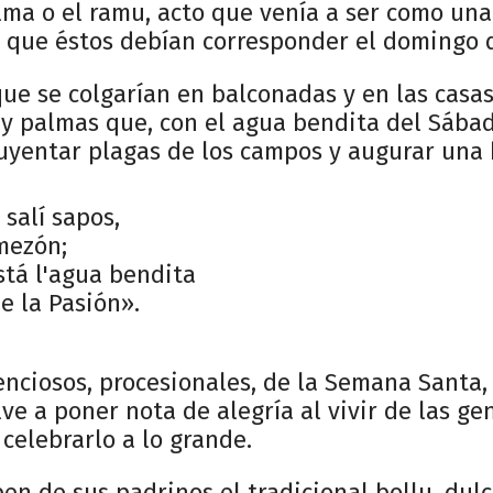
lma o el ramu, acto que venía a ser como una
n que éstos debían corresponder el domingo 
ue se colgarían en balconadas y en las casa
 y palmas que, con el agua bendita del Sába
huyentar plagas de los campos y augurar una
 salí sapos,
omezón;
stá l'agua bendita
e la Pasión».
ilenciosos, procesionales, de la Semana Santa,
ve a poner nota de alegría al vivir de las gen
celebrarlo a lo grande.
ben de sus padrinos el tradicional bollu, dulc