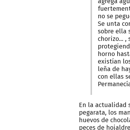
agrega agua
fuertement
no se pegu
Se unta con
sobre ella 
chorizo... 
protegiend
horno hast
existían lo
leña de hay
con ellas s
Permanecía
En la actualidad 
pegarata, los man
huevos de chocola
peces de hojaldre