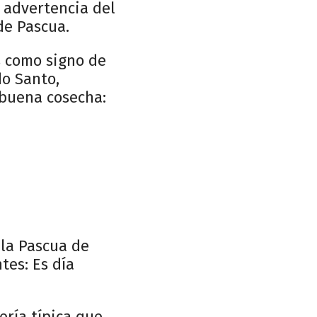
 advertencia del
de Pascua.
s como signo de
do Santo,
 buena cosecha:
 la Pascua de
tes: Es día
ería típica que