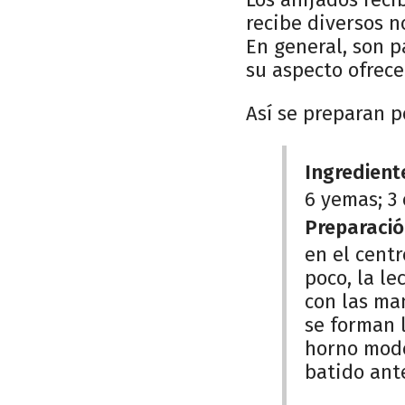
recibe diversos n
En general, son 
su aspecto ofrecen
Así se preparan po
Ingredient
6 yemas; 3 
Preparació
en el centr
poco, la le
con las ma
se forman l
horno mode
batido ante