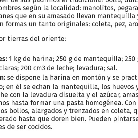
ombres según la localidad: manolitos, pegarata
panes que en su amasado llevan mantequilla 
 formas un tanto originales: coleta, pez, aro,
r tierras del oriente:
es:
1 kg de harina; 250 g de mantequilla; 250 
claras; 200 cm3 de leche; levadura; sal.
n:
se dispone la harina en montón y se pract
o; en él se echan la mantequilla, los huevos 
che con la levadura disuelta y el azúcar, am
nos hasta formar una pasta homogénea. Con
os bollos, alargados y trenzados en coleta, 
rado hasta que doren bien. Pueden pintars
s de ser cocidos.