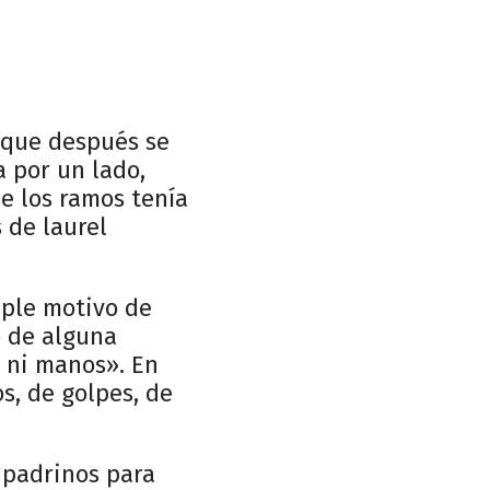
o que después se
a por un lado,
de los ramos tenía
 de laurel
iple motivo de
o de alguna
s ni manos». En
s, de golpes, de
s padrinos para