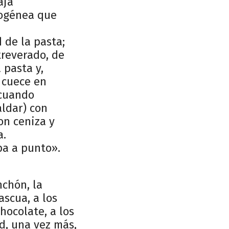
aja
mogénea que
 de la pasta;
treverado, de
 pasta y,
 cuece en
 cuando
aldar) con
on ceniza y
a.
ba a punto».
nchón, la
ascua, a los
hocolate, a los
d, una vez más,