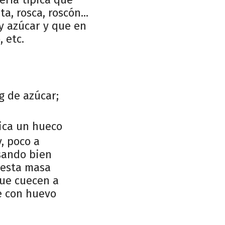
, rosca, roscón...
y azúcar y que en
 etc.
g de azúcar;
ica un hueco
y, poco a
asando bien
 esta masa
que cuecen a
e con huevo