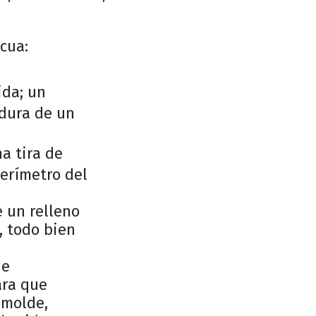
cua:
ida; un
adura de un
na tira de
erímetro del
e un relleno
, todo bien
ne
ara que
 molde,