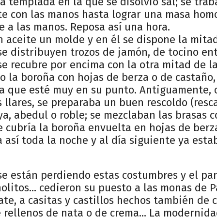
 templada en la que se disolvió sal; se trab
e con las manos hasta lograr una masa ho
e a las manos. Reposa así una hora.
 aceite un molde y en él se dispone la mitad
se distribuyen trozos de jamón, de tocino en
, se recubre por encima con la otra mitad de la
o la boroña con hojas de berza o de castaño,
a que esté muy en su punto. Antiguamente,
s llares, se preparaba un buen rescoldo (resc
a, abedul o roble; se mezclaban las brasas c
e cubría la boroña envuelta en hojas de berz
 así toda la noche y al día siguiente ya esta
se están perdiendo estas costumbres y el pa
olitos... cedieron su puesto a las monas de P
te, a casitas y castillos hechos también de c
 rellenos de nata o de crema... La modernida