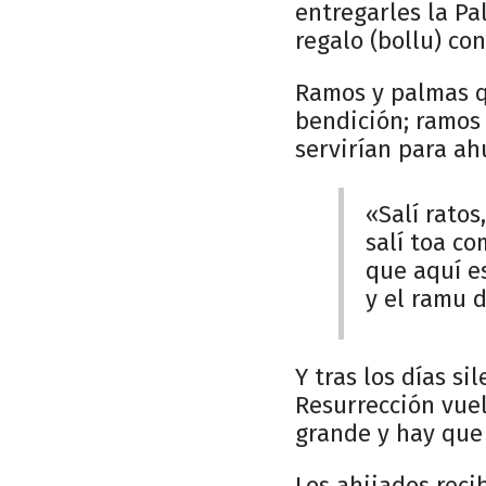
entregarles la Pa
regalo (bollu) co
Ramos y palmas q
bendición; ramos
servirían para a
«Salí ratos,
salí toa c
que aquí e
y el ramu d
Y tras los días s
Resurrección vuel
grande y hay que 
Los ahijados reci