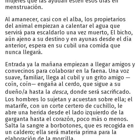
mujeres que las ayudan estén esos días en
menstruación.
Al amanecer, casi con el alba, los propietarios
del animal empiezan a calentar el agua que
servirá para escaldarlo una vez muerto, El bicho,
aún ajeno a su destino y en ayunas desde el día
anterior, espera en su cubil una comida que
nunca llegará.
Entrada ya la mañana empiezan a llegar amigos y
convecinos para colaborar en la faena. Una voz
suave, familiar, llega al cubil y un grito amigo —
coín, coín— engaña al cerdo, que sigue a su
dueño/a hasta la
desca
, donde será sacrificado.
Los hombres lo sujetan y acuestan sobre ella; el
matarife, con un corte certero de cuchillo, le
abre una herida desde el lado izquierdo de la
garganta hasta el corazón, poco más o menos.
Salta la sangre a borbotones, que es recogida en
un caldero; ella será materia prima para la
elaboración de la morcilla.