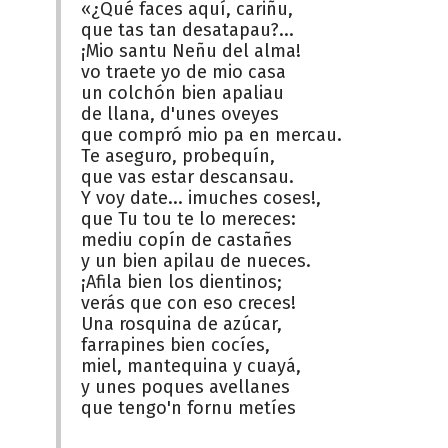
«¿Qué faces aquí, cariñu,
que tas tan desatapau?...
¡Mio santu Neñu del alma!
vo traete yo de mio casa
un colchón bien apaliau
de llana, d'unes oveyes
que compró mio pa en mercau.
Te aseguro, probequín,
que vas estar descansau.
Y voy date... imuches coses!,
que Tu tou te lo mereces:
mediu copín de castañes
y un bien apilau de nueces.
¡Afila bien los dientinos;
verás que con eso creces!
Una rosquina de azúcar,
farrapines bien cocíes,
miel, mantequina y cuayá,
y unes poques avellanes
que tengo'n fornu metíes
......................