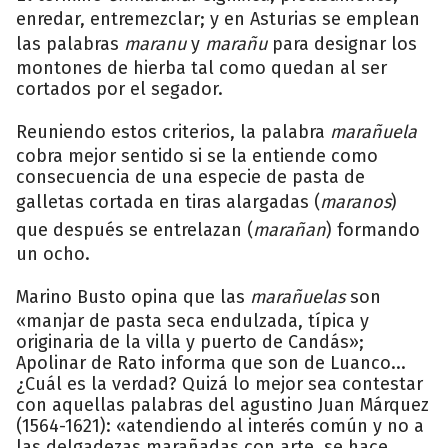
enredar, entremezclar; y en Asturias se emplean
las palabras
maranu
y
marañu
para designar los
montones de hierba tal como quedan al ser
cortados por el segador.
Reuniendo estos criterios, la palabra
marañuela
cobra mejor sentido si se la entiende como
consecuencia de una especie de pasta de
galletas cortada en tiras alargadas (
maranos
)
que después se entrelazan (
marañan
) formando
un ocho.
Marino Busto opina que las
marañuelas
son
«manjar de pasta seca endulzada, típica y
originaria de la villa y puerto de Candás»;
Apolinar de Rato informa que son de Luanco...
¿Cuál es la verdad? Quizá lo mejor sea contestar
con aquellas palabras del agustino Juan Márquez
(1564-1621): «atendiendo al interés común y no a
las delgadezas marañadas con arte, se hace