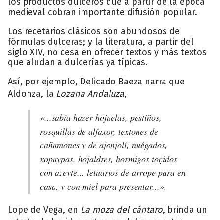
los productos dulceros que a partir de la época
medieval cobran importante difusión popular.
Los recetarios clásicos son abundosos de
fórmulas dulceras; y la literatura, a partir del
siglo XIV, no cesa en ofrecer textos y más textos
que aludan a dulcerías ya típicas.
Así, por ejemplo, Delicado Baeza narra que
Aldonza, la
Lozana Andaluza
,
«...sabía hazer hojuelas, pestiños,
rosquillas de alfaxor, textones de
cañamones y de ajonjolí, nuégados,
xopaypas, hojaldres, hormigos toçidos
con azeyte... letuarios de arrope para en
casa, y con miel para presentar...».
Lope de Vega, en
La moza del cántaro
, brinda un