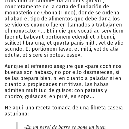
consumo de fabones datan del siglo VIII,
concretamente de la carta de fundación del
monasterio de Obona (Tineo), donde se ordena
al abad el tipo de alimentos que debe dar a los
servidores cuando fueren llamados a trabajar en
el monacato: «... Et in die que vocati ad servitium
fuerint, babeant portionem edendi et bibendi,
scilicet libra una, et quarta panis milli, vel de alio
scundo. Et portionem favae, et milli, vel de alia
edulia, et sicere si potest esse».
Aunque el refranero asegure que «para cochinos
buenas son habas», no por ello desmerecen, si
se las prepara bien, ni en cuanto a paladar ni en
cuanto a propiedades nutritivas. Las habas
admiten multitud de guisos: con patatas y
chorizo; guisadas, en puré, en sopa...
He aquí una receta tomada de una libreta casera
asturiana:
«En un perol de barro se pone un buen