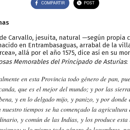
COMPARTIR
POST
mas
o de Carvallo, jesuita, natural —según propia
nacido en Entrambasaguas, arrabal de la vil
rcea», allá por el año 1575, dice así en su m
osas Memorables del Principado de Asturias
:
almente en esta Provincia todo género de pan, pu
scanda, que es el mejor del mundo; y por las sierr
bena, y en lo delgado mijo, y panizo, y por donde 
 nuestro tiempos se ha començado la agricultura 
dinario, y común de las Indias, y los produce esta 
pujança; y lo mismo todo género de legumbres, na