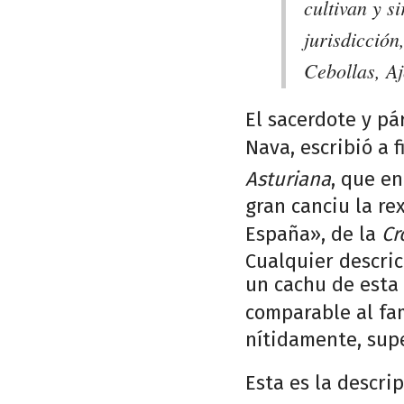
cultivan y s
jurisdicción
Cebollas, Aj
El sacerdote y pá
Nava, escribió a 
Asturiana
, que e
gran canciu la re
España», de la
Cr
Cualquier descric
un cachu de esta 
comparable al fa
nítidamente, supe
Esta es la descri