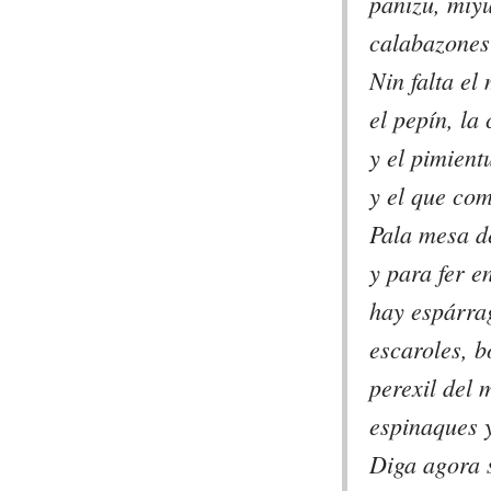
panizu, miyu
calabazones 
Nin falta el
el pepín, la
y el pimient
y el que co
Pala mesa d
y para fer e
hay espárra
escaroles, 
perexil del 
espinaques 
Diga agora 