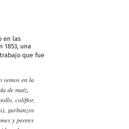
o en las
n 1853, una
 trabajo que fue
o vemos en la
nda de maíz,
llo, coliflor,
a), garbanzos
ones y peores