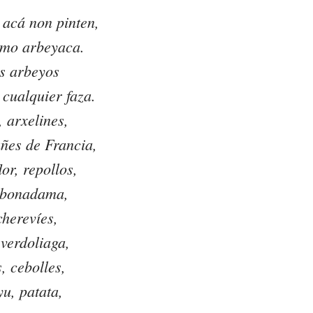
acá non pinten,
mo arbeyaca.
s arbeyos
 cualquier faza.
, arxelines,
añes de Francia,
lor, repollos,
 bonadama,
cherevíes,
verdoliaga,
s, cebolles,
u, patata,