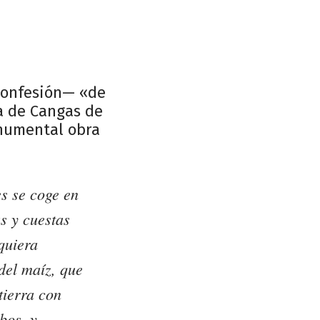
 confesión— «de
la de Cangas de
onumental obra
es se coge en
as y cuestas
quiera
del maíz, que
tierra con
bos, y