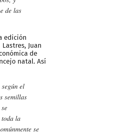
se de las
a edición
 Lastres, Juan
Económica de
cejo natal. Así
 según el
s semillas
 se
 toda la
 comúnmente se