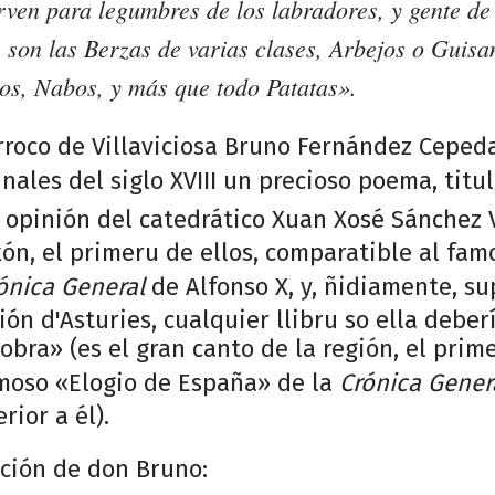
irven para legumbres de los labradores, y gente de
, son las Berzas de varias clases, Arbejos o Guisa
os, Nabos, y más que todo Patatas».
rroco de Villaviciosa Bruno Fernández Cepeda
finales del siglo XVIII un precioso poema, tit
n opinión del catedrático Xuan Xosé Sánchez 
xón, el primeru de ellos, comparatible al fam
ónica General
de Alfonso X, y, ñidiamente, sup
ión d'Asturies, cualquier llibru so ella debe
obra» (es el gran canto de la región, el prime
moso «Elogio de España» de la
Crónica Gener
rior a él).
pción de don Bruno: