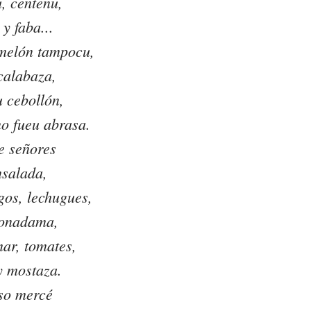
, centenu,
y faba...
 melón tampocu,
 calabaza,
u cebollón,
mo fueu abrasa.
e señores
nsalada,
gos, lechugues,
bonadama,
mar, tomates,
y mostaza.
so mercé