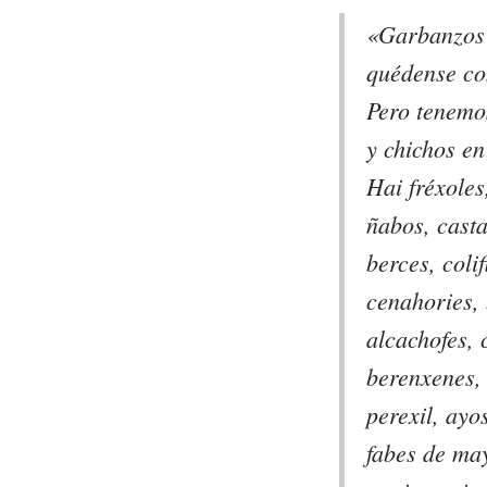
«Garbanzos 
quédense co
Pero tenemo
y chichos en
Hai fréxoles
ñabos, cast
berces, colif
cenahories,
alcachofes, 
berenxenes, 
perexil, ayo
fabes de may