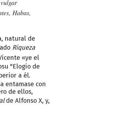
 vulgar
ntes, Habas,
, natural de
ulado
Riqueza
Vicente «ye el
osu "Elogio de
erior a él.
ría entamase con
ro de ellos,
al
de Alfonso X, y,