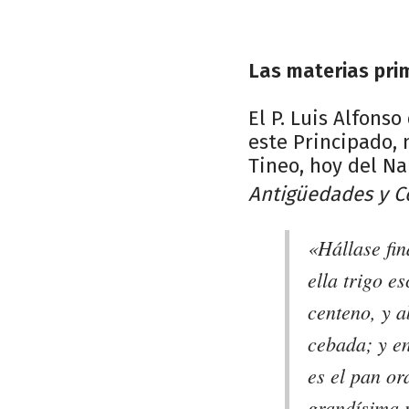
Las materias pri
El P. Luis Alfons
este Principado, 
Tineo, hoy del Na
Antigüedades y C
«Hállase fin
ella trigo e
centeno, y a
cebada; y en
es el pan or
grandísima 