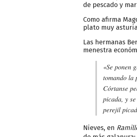
de pescado y mar
Como afirma Magd
plato muy asturia
Las hermanas Bert
menestra económ
«Se ponen g
tomando la p
Córtanse ped
picada, y se
perejil pica
Nieves, en
Ramill
de más galanura: