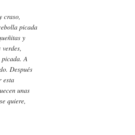
y craso,
cebolla picada
queñitas y
 verdes,
 picada. A
ndo. Después
r esta
cuecen unas
se quiere,