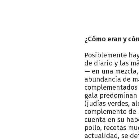
¿Cómo eran y cóm
Posiblemente hay
de diario y las m
— en una mezcla,
abundancia de ma
complementados c
gala predominan l
(judías verdes, a
complemento de h
cuenta en su hab
pollo, recetas mu
actualidad, se de