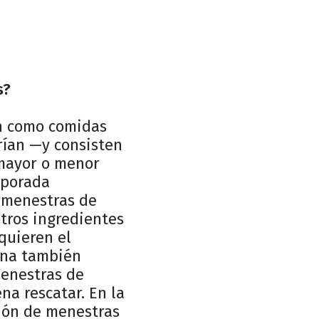
s?
an como comidas
irían —y consisten
 mayor o menor
mporada
 menestras de
otros ingredientes
equieren el
ana también
menestras de
na rescatar. En la
ción de menestras