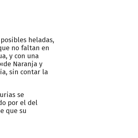
 posibles heladas,
que no faltan en
ua, y con una
 «de Naranja y
a, sin contar la
urias se
do por el del
le que su