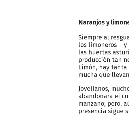
Naranjos y limon
Siempre al resgua
los limoneros —y 
las huertas astur
producción tan no
Limón, hay tanta 
mucha que llevan a
Jovellanos, much
abandonara el cul
manzano; pero, a
presencia sigue s