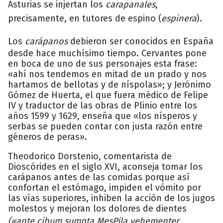
Asturias se injertan los
carapanales
,
precisamente, en tutores de espino (
espinera
).
Los
carápanos
debieron ser conocidos en España
desde hace muchísimo tiempo. Cervantes pone
en boca de uno de sus personajes esta frase:
«ahí nos tendemos en mitad de un prado y nos
hartamos de bellotas y de níspolas»; y Jerónimo
Gómez de Huerta, el que fuera médico de Felipe
IV y traductor de las obras de Plinio entre los
años 1599 y 1629, enseña que «los nísperos y
serbas se pueden contar con justa razón entre
géneros de peras».
Theodorico Dorstenio, comentarista de
Dioscórides en el siglo XVI, aconseja tomar los
carápanos antes de las comidas porque así
confortan el estómago, impiden el vómito por
las vías superiores, inhiben la acción de los jugos
molestos y mejoran los dolores de dientes
(«ante cibum sumpta MesPila vehementer