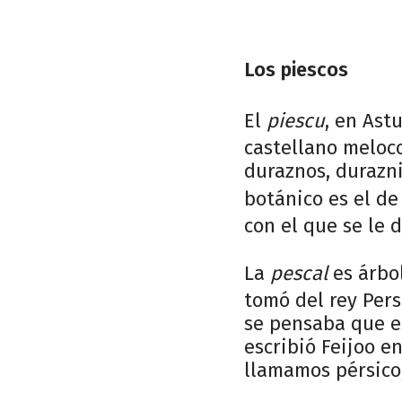
Los piescos
El
piescu
, en Ast
castellano meloc
duraznos, durazni
botánico es el d
con el que se le 
La
pescal
es árbol
tomó del rey Per
se pensaba que es
escribió Feijoo e
llamamos pérsico