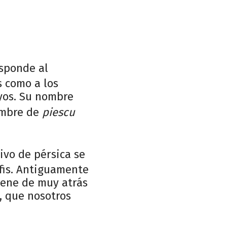
esponde al
s como a los
ayos. Su nombre
ombre de
piescu
ivo de pérsica se
fis. Antiguamente
iene de muy atrás
a, que nosotros