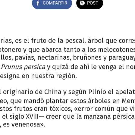
COMPARTIR
POST
urias, es el fruto de la pescal, árbol que corr
otonero y que abarca tanto a los melocotone
llos, pavías, nectarinas, bruñones y paragu
e
Prunus persica
y quizá de ahí le venga el n
designa en nuestra región.
 originario de China y según Plinio el apelat
seo, que mandó plantar estos árboles en Men
tos frutos eran tóxicos, «error común que v
n el siglo XVIII— creer que la manzana pérsic
, es venenosa».