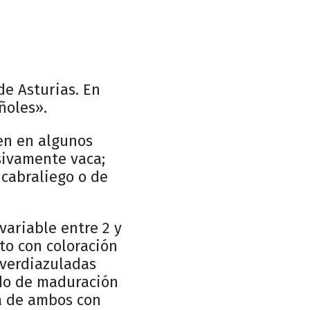
de Asturias. En
ñoles».
ien en algunos
usivamente vaca;
cabraliego o de
 variable entre 2 y
cto con coloración
o verdiazuladas
ado de maduración
la de ambos con