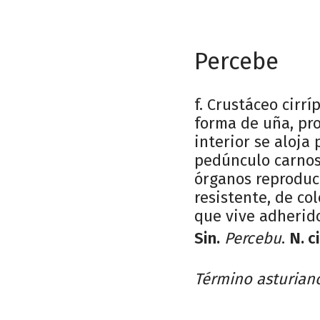
Percebe
f. Crustáceo cir
forma de uña, pro
interior se aloja
pedúnculo carnoso
órganos reproduc
resistente, de col
que vive adherido
Sin.
Percebu
.
N. c
Término asturian