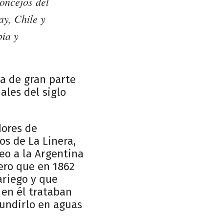
concejos del
ay, Chile y
bia y
ra de gran parte
ales del siglo
dores de
os de La Linera,
eo a la Argentina
lero que en 1862
ariego y que
 en él trataban
hundirlo en aguas