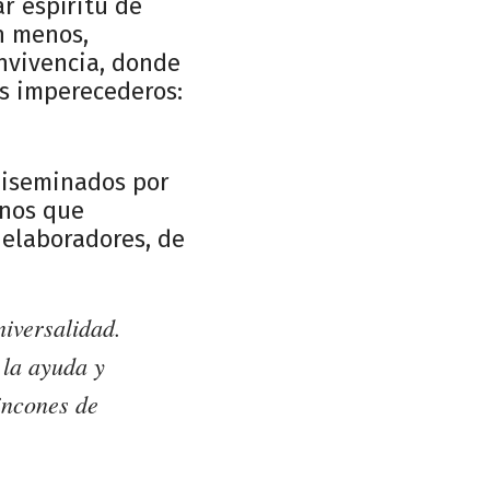
ar espíritu de
n menos,
onvivencia, donde
s imperecederos:
diseminados por
anos que
 elaboradores, de
niversalidad.
 la ayuda y
incones de