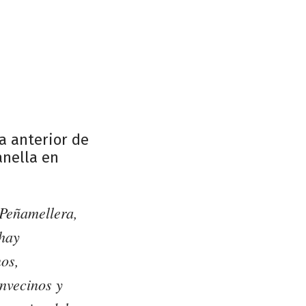
a anterior de
anella en
 Peñamellera,
 hay
nos,
nvecinos y