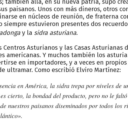
s; también allá, en su nueva patria, supo cre
sus paisanos. Unos con más dineros, otros co
inarse en núcleos de reunión, de fraterna c
o siempre estuvieron presentes dos recuerdo
vadonga
y la
sidra asturiana
.
s Centros Asturianos y las Casas Asturianas 
es americanas. Y muchos también los asturi
rtirse en importadores, y a veces en propios
 de ultramar. Como escribió Elviro Martínez:
encia en América, la sidra trepa por niveles de u
es cierto, la bondad del producto, pero no le faltó
de nuestros paisanos diseminados por todos los r
tlántico».