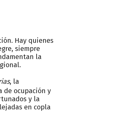
ción. Hay quienes
egre, siempre
fundamentan la
gional.
ias
, la
ta de ocupación y
rtunados y la
flejadas en copla