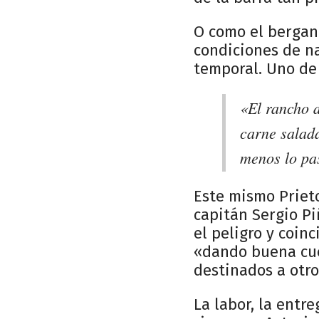
O como el bergan
condiciones de na
temporal. Uno de 
«El rancho d
carne salada
menos lo pas
Este mismo Prieto
capitán Sergio Pi
el peligro y coin
«dando buena cuen
destinados a otro
La labor, la entr