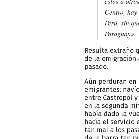
éstos a otro
Centro, hay 
Perú, sin q
Paraguay».
Resulta extraño q
de la emigración 
pasado.
Aún perduran en 
emigrantes; navío
entre Castropol y
en la segunda mit
había dado la vu
hacía el servicio
tan mal a los pas
de la barra tan p