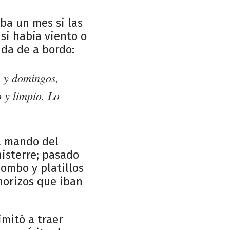
ba un mes si las
si había viento o
ida de a bordo:
s y domingos,
 y limpio. Lo
al mando del
nisterre; pasado
bombo y platillos
horizos que iban
imitó a traer