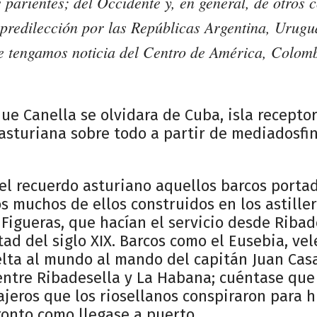
s parientes; del Occidente y, en general, de otros 
predilección por las Repúblicas Argentina, Urugu
ue tengamos noticia del Centro de América, Colom
ue Canella se olvidara de Cuba, isla recepto
asturiana sobre todo a partir de mediadosfin
el recuerdo asturiano aquellos barcos porta
s muchos de ellos construidos en los astiller
 Figueras, que hacían el servicio desde Ribad
ad del siglo XIX. Barcos como el Eusebia, ve
elta al mundo al mando del capitán Juan Cas
 entre Ribadesella y La Habana; cuéntase que
ajeros que los riosellanos conspiraron para 
ronto como llegase a puerto.