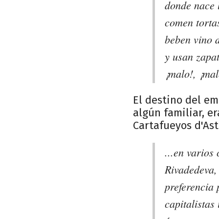
donde nace l
comen torta
beben vino 
y usan zapat
¡malo!, ¡mal
El destino del em
algún familiar, e
Cartafueyos d'Ast
...en varios
Rivadedeva, 
preferencia 
capitalista