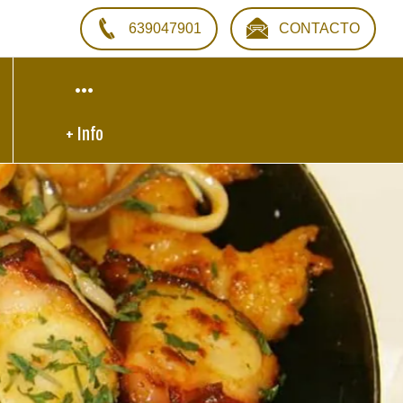
639047901
CONTACTO
+ Info