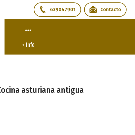
639047901
Contacto
+ Info
Cocina asturiana antigua